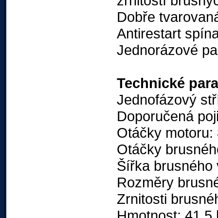
zrnitostí brusný
Dobře tvarovaná
Antirestart spín
Jednorázové pap
Technické par
Jednofázový stř
Doporučená poji
Otáčky motoru: 
Otáčky brusného
Šířka brusného
Rozměry brusné
Zrnitosti brusn
Hmotnost: 41,5 