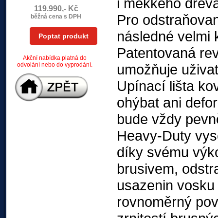
i měkkého dřeva,
119.990,- Kč
Pro odstraňovan
běžná cena s DPH
následné velmi 
Poptat produkt
Patentovaná reve
Akční nabídka platná do
odvolání nebo do vyprodání.
umožňuje uživate
Upínací lišta k
ohýbat ani defor
bude vždy pevn
Heavy-Duty vyso
díky svému výko
brusivem, odstr
usazenin vosku 
rovnoměrný povr