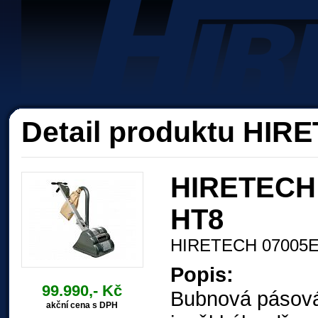
Akc
Detail produktu HI
HIRETECH 
HT8
HIRETECH 07005
Popis:
99.990,- Kč
Bubnová pásová
akční cena s DPH