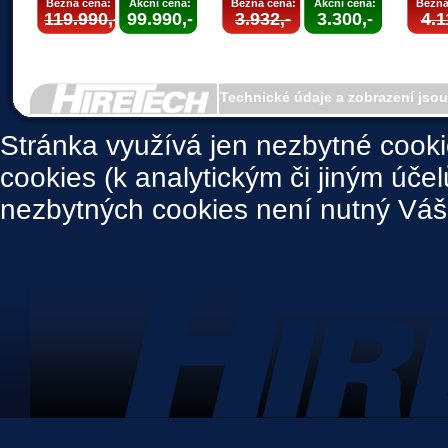
Běžná cena:
Akční cena:
Běžná cena:
Akční cena:
Běžná
119.990,-
99.990,-
3.932,-
3.300,-
4.1
Technické údaje a zobrazení jso
Stránka využívá jen nezbytné cook
cookies (k analytickým či jiným úče
nezbytných cookies není nutný Váš