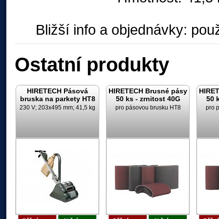
Bližší info a objednávky: použ
Ostatní produkty
HIRETECH Pásová
HIRETECH Brusné pásy
HIRET
bruska na parkety HT8
50 ks - zrnitost 40G
50 k
230 V; 203x495 mm; 41,5 kg
pro pásovou brusku HT8
pro 