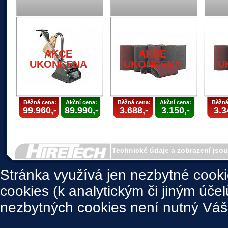
AKCE
AKCE
UKONČENA
UKONČENA
U
Běžná cena:
Akční cena:
Běžná cena:
Akční cena:
Běžná
99.960,-
89.990,-
3.688,-
3.150,-
3.3
Technické údaje a zobrazení jso
Stránka využívá jen nezbytné cook
cookies (k analytickým či jiným úče
nezbytných cookies není nutný Váš