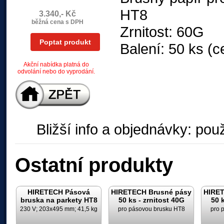
HT8
3.340,- Kč
běžná cena s DPH
Zrnitost: 60G
Poptat produkt
Balení: 50 ks (c
Akční nabídka platná do
odvolání nebo do vyprodání.
Bližší info a objednávky: použ
Ostatní produkty
HIRETECH Pásová
HIRETECH Brusné pásy
HIRET
bruska na parkety HT8
50 ks - zrnitost 40G
50 k
230 V; 203x495 mm; 41,5 kg
pro pásovou brusku HT8
pro 